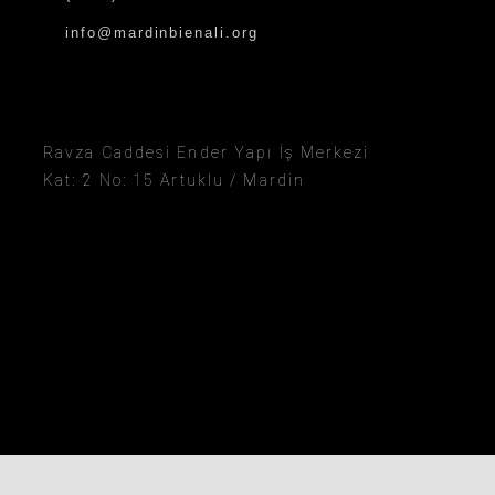
info@mardinbienali.org
Ravza Caddesi Ender Yapı İş Merkezi
Kat: 2 No: 15 Artuklu / Mardin