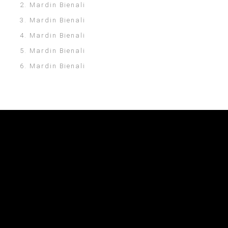
2. Mardin Bienali
3. Mardin Bienali
4. Mardin Bienali
5. Mardin Bienali
6. Mardin Bienali
Bienal Ekibi
Hakkında
Danışma Kurulu