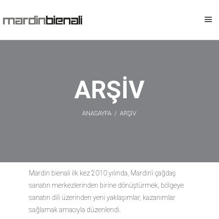
ARŞİV
ANASAYFA
/
ARŞİV.
Mardin bienali ilk kez 2010 yılında, Mardin’i çağdaş
sanatın merkezlerinden birine dönüştürmek, bölgeye
sanatın dili üzerinden yeni yaklaşımlar, kazanımlar
sağlamak amacıyla düzenlendi.