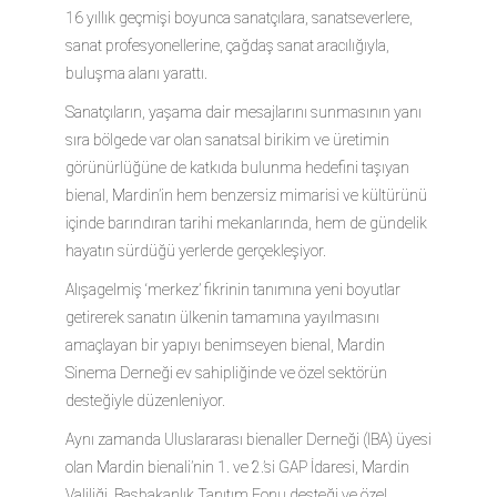
16 yıllık geçmişi boyunca sanatçılara, sanatseverlere,
sanat profesyonellerine, çağdaş sanat aracılığıyla,
buluşma alanı yarattı.
Sanatçıların, yaşama dair mesajlarını sunmasının yanı
sıra bölgede var olan sanatsal birikim ve üretimin
görünürlüğüne de katkıda bulunma hedefini taşıyan
bienal, Mardin’in hem benzersiz mimarisi ve kültürünü
içinde barındıran tarihi mekanlarında, hem de gündelik
hayatın sürdüğü yerlerde gerçekleşiyor.
Alışagelmiş ‘merkez’ fikrinin tanımına yeni boyutlar
getirerek sanatın ülkenin tamamına yayılmasını
amaçlayan bir yapıyı benimseyen bienal, Mardin
Sinema Derneği ev sahipliğinde ve özel sektörün
desteğiyle düzenleniyor.
Aynı zamanda Uluslararası bienaller Derneği (IBA) üyesi
olan Mardin bienali’nin 1. ve 2.’si GAP İdaresi, Mardin
Valiliği, Başbakanlık Tanıtım Fonu desteği ve özel