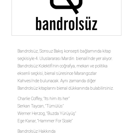
Bandrolsüz, Sonsuz Bakış konsepti bağlamında kitap
seçkisiyle 4. Uluslararası Mardin bienali’nde yer alıyor.
Bandrolsüz Kolektifi’nin coğrafya, mekan ve politika
eksenli seçkisi, bienal süresince Marangozlar
Kahvesi’nde bulunacak. Aynı zamanda diğer
Bandrolsüz kitaplarını bienal dükkanında bulabilirsiniz.
Charlie Coffey, “Its him its her”
Serkan Taycan, “Tümülüs”
Werner Herzog, “Buzda Yürüyüş”
Ege Kanar, “Hammer For Scale”
Bandrolsüz Hakkında