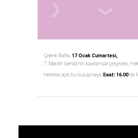
Çelenk Bafra,
17 Ocak Cumartesi,
7. Mardin bienali
’nin kavramsal çerçevesi, meka
Herkese açık bu buluşmaya
Saat: 16.00
’da
M