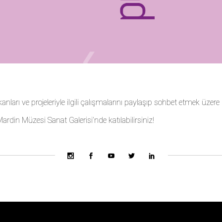
nları ve projeleriyle ilgili çalışmalarını paylaşıp sohbet etmek üzer
ardin Müzesi Sanat Galerisi
’nde katılabilirsiniz!