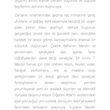
doğasını temsil ederek bienalin düşünsel ve duyusal
keşiflerinin zeminini oluşturuyor.
Zamanın sınamasından geçmiş taş mimarinin geniş
ufuklarla ve çağdaş kent yaşamıyla kesiştiği bir üçgen
çizen bienal rotası geçmişin izleriyle bugünün
gerçekliğini, mistik olan ile gündelik olanı, sessizlikle
hareketi bir araya getiren karşılaşmalarla anlatısal bir
bütünlük oluşturuyor. Çelenk Bafra’nın Mardin ve
çevresinden sanatçılara alan açarak farklı
coğrafyalardan davet ettiği sanatçılar, bir kısmı 7.
Mardin bienali için özel üretilen resim, heykel, video,
fotoğraf, performans, ses ve mekâna özgü
yerleştirmeleri bir araya getiriyor. Bazı sanatçılar
Aristophanes’in iktidar eleştirisini yeniden
yorumlayarak yeni bir aradalık biçimleri ve alternatif
dünyalar tasavvur ediyor. Diğerleri Attâr’ın vadilerindeki
içsel yolculuğun izini sürerek dönüşüm, keşif ve kolektif
farkındalık temalarını araştırıyor. Kuşların Mardin