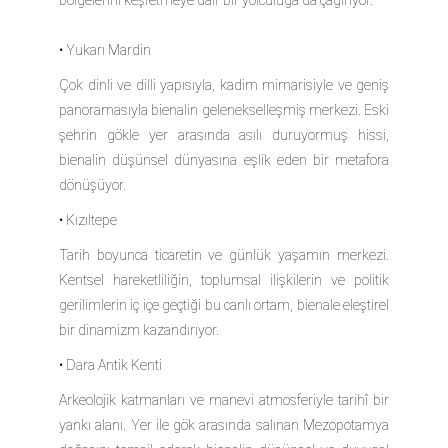
• Yukarı Mardin
Çok dinli ve dilli yapısıyla, kadim mimarisiyle ve geniş
panoramasıyla bienalin gelenekselleşmiş merkezi. Eski
şehrin gökle yer arasında asılı duruyormuş hissi,
bienalin düşünsel dünyasına eşlik eden bir metafora
dönüşüyor.
• Kızıltepe
Tarih boyunca ticaretin ve günlük yaşamın merkezi.
Kentsel hareketliliğin, toplumsal ilişkilerin ve politik
gerilimlerin iç içe geçtiği bu canlı ortam, bienale eleştirel
bir dinamizm kazandırıyor.
• Dara Antik Kenti
Arkeolojik katmanları ve manevi atmosferiyle tarihî bir
yankı alanı. Yer ile gök arasında salınan Mezopotamya