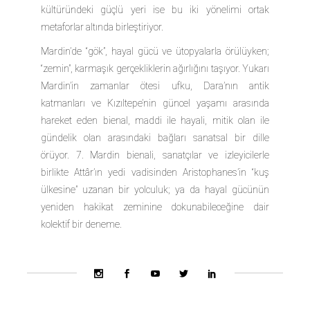
kültüründeki güçlü yeri ise bu iki yönelimi ortak
metaforlar altında birleştiriyor.
Mardin’de “gök”, hayal gücü ve ütopyalarla örülüyken;
“zemin”, karmaşık gerçekliklerin ağırlığını taşıyor. Yukarı
Mardin’in zamanlar ötesi ufku, Dara’nın antik
katmanları ve Kızıltepe’nin güncel yaşamı arasında
hareket eden bienal, maddi ile hayali, mitik olan ile
gündelik olan arasındaki bağları sanatsal bir dille
örüyor. 7. Mardin bienali, sanatçılar ve izleyicilerle
birlikte Attâr’ın yedi vadisinden Aristophanes’in “kuş
ülkesine” uzanan bir yolculuk; ya da hayal gücünün
yeniden hakikat zeminine dokunabileceğine dair
kolektif bir deneme.