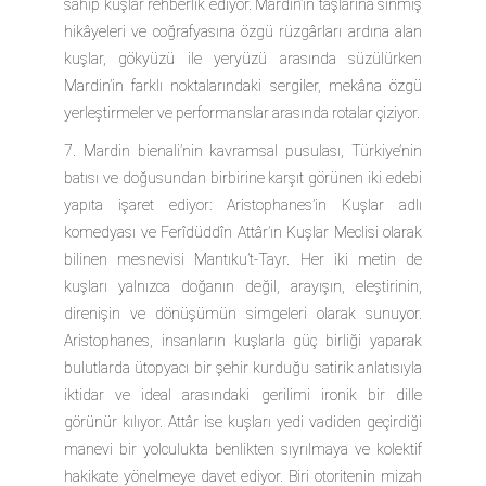
sahip kuşlar rehberlik ediyor. Mardin’in taşlarına sinmiş
hikâyeleri ve coğrafyasına özgü rüzgârları ardına alan
kuşlar, gökyüzü ile yeryüzü arasında süzülürken
Mardin’in farklı noktalarındaki sergiler, mekâna özgü
yerleştirmeler ve performanslar arasında rotalar çiziyor.
7. Mardin bienali’nin kavramsal pusulası, Türkiye’nin
batısı ve doğusundan birbirine karşıt görünen iki edebi
yapıta işaret ediyor: Aristophanes’in Kuşlar adlı
komedyası ve Ferîdüddîn Attâr’ın Kuşlar Meclisi olarak
bilinen mesnevisi Mantıku’t-Tayr. Her iki metin de
kuşları yalnızca doğanın değil, arayışın, eleştirinin,
direnişin ve dönüşümün simgeleri olarak sunuyor.
Aristophanes, insanların kuşlarla güç birliği yaparak
bulutlarda ütopyacı bir şehir kurduğu satirik anlatısıyla
iktidar ve ideal arasındaki gerilimi ironik bir dille
görünür kılıyor. Attâr ise kuşları yedi vadiden geçirdiği
manevi bir yolculukta benlikten sıyrılmaya ve kolektif
hakikate yönelmeye davet ediyor. Biri otoritenin mizah