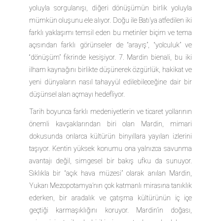
yoluyla sorgulanışı, diğeri dönüşümün birlik yoluyla
mümkün oluşunu ele alıyor. Doğu ile Batı’ya atfedilen iki
farklı yaklaşımı temsil eden bu metinler biçim ve tema
açısından farklı görünseler de “arayış”, “yolculuk” ve
“dönüşüm” fikrinde kesişiyor. 7. Mardin bienali, bu iki
ilham kaynağını birlikte düşünerek özgürlük, hakikat ve
yeni dünyaların nasıl tahayyül edilebileceğine dair bir
düşünsel alan açmayı hedefliyor.
Tarih boyunca farklı medeniyetlerin ve ticaret yollarının
önemli kavşaklarından biri olan Mardin, mimari
dokusunda onlarca kültürün binyıllara yayılan izlerini
taşıyor. Kentin yüksek konumu ona yalnızca savunma
avantajı değil, simgesel bir bakış ufku da sunuyor.
Sıklıkla bir “açık hava müzesi” olarak anılan Mardin,
Yukarı Mezopotamya’nın çok katmanlı mirasına tanıklık
ederken, bir aradalık ve çatışma kültürünün iç içe
geçtiği karmaşıklığını koruyor. Mardin’in doğası,