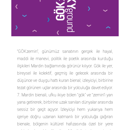
“GÖKzemin”, günümüz sanatının gerçek ile hayal,
maddi ile manevi, politik ile poetik arasında kurduğu
ilişkileri Mardin bağlamında görünür kılıyor. Gök ile yer,
bireysel ile kolektif, geçmiş ile gelecek arasında bir
düşünce ve duygu hattı kuran bienal; izleyiciyi, birbirine
tezat görünen uçlar arasında bir yolculuğa davet ediyor.
7. Mardin bienali, ufku ikiye bölen “gök” ve “zemin”i yan
yana getirerek, birbirine uzak sanılan dünyalar arasında
sessiz bir geçit açıyor. İzleyiciyi hem yukarıya hem
içeriye doğru uzanan katmanlı bir yolculuğa çağıran
bienale, bölgenin kültürel hafızasında özel bir yere