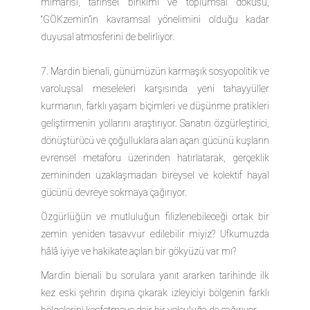
mimarisi, tarihsel birikimi ve toplumsal dokusu,
“GÖKzemin”in kavramsal yönelimini olduğu kadar
duyusal atmosferini de belirliyor.
7. Mardin bienali, günümüzün karmaşık sosyopolitik ve
varoluşsal meseleleri karşısında yeni tahayyüller
kurmanın, farklı yaşam biçimleri ve düşünme pratikleri
geliştirmenin yollarını araştırıyor. Sanatın özgürleştirici,
dönüştürücü ve çoğulluklara alan açan gücünü kuşların
evrensel metaforu üzerinden hatırlatarak, gerçeklik
zemininden uzaklaşmadan bireysel ve kolektif hayal
gücünü devreye sokmaya çağırıyor.
Özgürlüğün ve mutluluğun filizlenebileceği ortak bir
zemin yeniden tasavvur edilebilir miyiz? Ufkumuzda
hâlâ iyiye ve hakikate açılan bir gökyüzü var mı?
Mardin bienali bu sorulara yanıt ararken tarihinde ilk
kez eski şehrin dışına çıkarak izleyiciyi bölgenin farklı
bölgelerini keşfetmeye dair bir yolculuğa da çağırıyor.