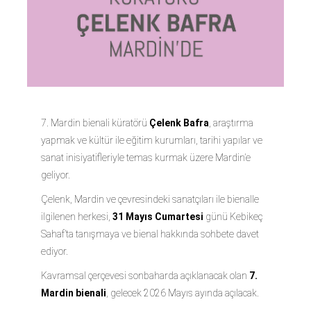
7. Mardin bienali küratörü
Çelenk Bafra
, araştırma
yapmak ve kültür ile eğitim kurumları, tarihi yapılar ve
sanat inisiyatifleriyle temas kurmak üzere
Mardin’
e
geliyor.
Çelenk, Mardin ve çevresindeki sanatçıları ile bienalle
ilgilenen herkesi,
31 Mayıs Cumartesi
günü
Kebikeç
Sahaf
’ta tanışmaya ve bienal hakkında sohbete davet
ediyor.
Kavramsal çerçevesi sonbaharda açıklanacak olan
7.
Mardin bienali
, gelecek
2026 Mayıs
ayında açılacak.