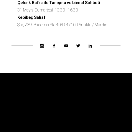
Çelenk Bafra ile Tanışma ve bienal Sohbeti
31 Mayıs Cumartesi 13:30 - 16:30
Kebikeç Sahaf
Şar, 239. Bademci Sk. 40/D 47100 Artuklu / Mardin
Bienal Ekibi
Hakkında