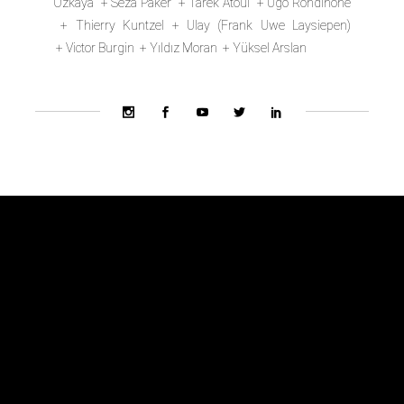
Özkaya + Seza Paker + Tarek Atoui + Ugo Rondinone
+ Thierry Kuntzel + Ulay (Frank Uwe Laysiepen)
+ Victor Burgin + Yıldız Moran + Yüksel Arslan
Bienal Ekibi
Hakkında
Danışma Kurulu