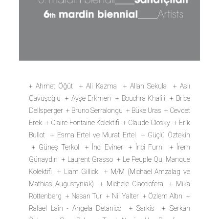
+ Ahmet Öğüt + Ali Kazma + Allan Sekula + Aslı
Çavuşoğlu + Ayşe Erkmen + Bouchra Khalili + Brice
Dellsperger + Bruno Serralongu + Büke Uras + Cevdet
Erek + Claire Fontaine Kolektifi + Claude Closky + Erik
Bullot + Esma Ertel ve Murat Ertel + Güçlü Öztekin
+ Güneş Terkol + İnci Eviner + İnci Furni + İrem
Günaydın + Laurent Grasso + Le Peuple Qui Manque
Kolektifi + Liam Gillick + M/M (Michael Amzalag ve
Mathias Augustyniak) + Michele Ciacciofera + Mika
Rottenberg + Nasan Tur + Nil Yalter + Özlem Altın +
Rafael Lain - Angela Detanico + Sarkis + Serkan