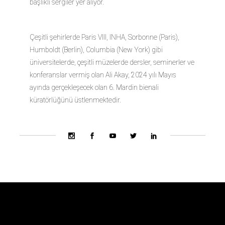
başlıklı sergiler yer alıyor.
Çeşitli şehirlerde Paris VIII, INHA, Sorbonne (Paris),
Humboldt (Berlin), Columbia (New York) gibi
üniversitelerde, çeşitli müzelerde dersler, seminerler ve
konferanslar vermiş olan Ali Akay, 2024 yılı Mayıs
ayında gerçekleşecek olan 6. Mardin bienali
küratörlüğünü üstlenmektedir.