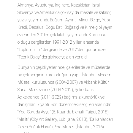
Almanya, Avusturya, İngiltere, Kazakistan, İsrail,
Slovenya ve Amerika'da çok sayıda makale ve katalog
yazısı yayımlandı. Bağlam, Ayrıntı, Minör, Belge, Yapı
Kredi, Dedalus, Doğu Batı, Boğaziçi ve Kime gibi yayın
evlerinden 20’den çok kitabı yayımlandı. Kurucusu
olduğu dergilerden 1991-2012 yılları arasında
‘’Toplumbilim’’ dergisinde ve 2012’den günümüze
‘’Teorik Bakış’’ dergisinde yazıları yer aldı.
Dünyanın çeşitli yerlerinde, galerilerde ve müzelerde
bir çok serginin küratörlüğünü yaptı. İstanbul Modern
Müzesi kuruluşunda (2004-2007) ve Akbank Kültür
Sanat Merkezinde (2003-2012); Şekerbank
Açıkekran’da (2011-2022) bağımsız küratörlük ve
danışmanlık yaptı. Son dönemdeki sergileri arasında:
‘’Yedi Soruda Asya’' (6. Kuandu bienali, Taipei, 2018) ,
‘’Mırıltı’’ (City Art Gallery, Lublijana, 2018), ‘’Balkanlardan
Gelen Soğuk Hava’' (Pera Müzesi ,İstanbul, 2016)