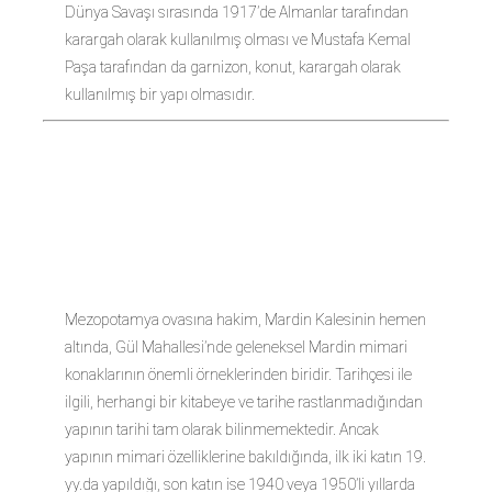
Dünya Savaşı sırasında 1917’de Almanlar tarafından
karargah olarak kullanılmış olması ve Mustafa Kemal
Paşa tarafından da garnizon, konut, karargah olarak
kullanılmış bir yapı olmasıdır.
DEVELİ
HAN
Mezopotamya ovasına hakim, Mardin Kalesinin hemen
altında, Gül Mahallesi’nde geleneksel Mardin mimari
konaklarının önemli örneklerinden biridir. Tarihçesi ile
ilgili, herhangi bir kitabeye ve tarihe rastlanmadığından
yapının tarihi tam olarak bilinmemektedir. Ancak
yapının mimari özelliklerine bakıldığında, ilk iki katın 19.
yy.da yapıldığı, son katın ise 1940 veya 1950’li yıllarda