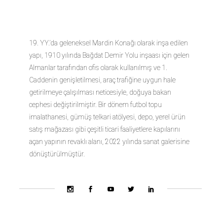
GALERİ
19. YY.’da geleneksel Mardin Konağı olarak inşa edilen
yapı, 1910 yılında Bağdat Demir Yolu inşaası için gelen
Almanlar tarafından ofis olarak kullanılmış ve 1.
Caddenin genişletilmesi, araç trafiğine uygun hale
getirilmeye çalışılması neticesiyle, doğuya bakan
cephesi değiştirilmiştir. Bir dönem futbol topu
imalathanesi, gümüş telkari atölyesi, depo, yerel ürün
satış mağazası gibi çeşitli ticari faaliyetlere kapılarını
açan yapının revaklı alanı, 2022 yılında sanat galerisine
dönüştürülmüştür.