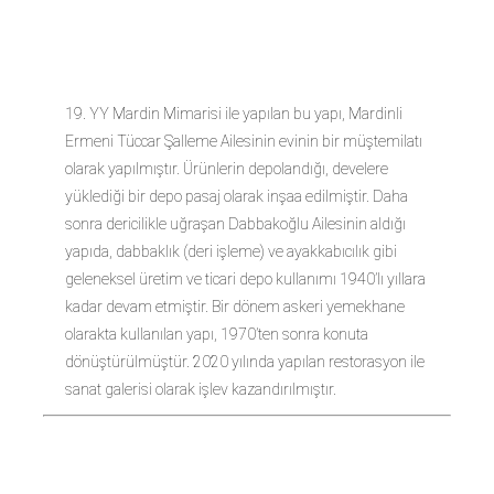
GALERİSİ
19. YY Mardin Mimarisi ile yapılan bu yapı, Mardinli
Ermeni Tüccar Şalleme Ailesinin evinin bir müştemilatı
olarak yapılmıştır. Ürünlerin depolandığı, develere
yüklediği bir depo pasaj olarak inşaa edilmiştir. Daha
sonra dericilikle uğraşan Dabbakoğlu Ailesinin aldığı
yapıda, dabbaklık (deri işleme) ve ayakkabıcılık gibi
geleneksel üretim ve ticari depo kullanımı 1940’lı yıllara
kadar devam etmiştir. Bir dönem askeri yemekhane
olarakta kullanılan yapı, 1970’ten sonra konuta
dönüştürülmüştür. 2020 yılında yapılan restorasyon ile
sanat galerisi olarak işlev kazandırılmıştır.
CUMBALI