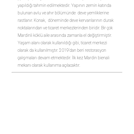
yapıldığı tahmin edilmektedir. Yapının zemin katında
bulunan avlu ve ahır bölümünde deve yemliklerine
rastlanır. Konak, döneminde deve kervanlarının durak
noktalarından ve ticaret merkezlerinden biridir. Bir çok
Mardinli köklü aile arasında zamanla el değiştirmiştir.
Yaşam alanı olarak kullanıldığı gibi, ticaret merkezi
olarak da kullanılmıştır. 2019’dan beri restorasyon
çalışmaları devam etmektedir. İlk kez Mardin bienali
mekanı olarak kullanıma açılacaktır.
ULUSLARARA
TASARIM
VAKFI