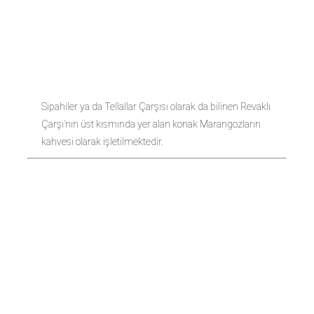
MARANGOZ
KAHVESİ
Sipahiler ya da Tellallar Çarşısı olarak da bilinen Revaklı
Çarşı’nın üst kısmında yer alan konak Marangozların
kahvesi olarak işletilmektedir.
TASARIM
VAKFI
MEYDAN