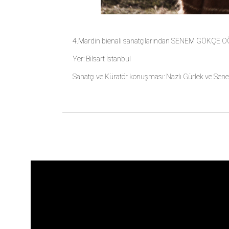
4.Mardin bienali sanatçılarından SENEM GÖKÇE OĞU
Yer: Bilsart İstanbul
Sanatçı ve Küratör konuşması: Nazlı Gürlek ve Se