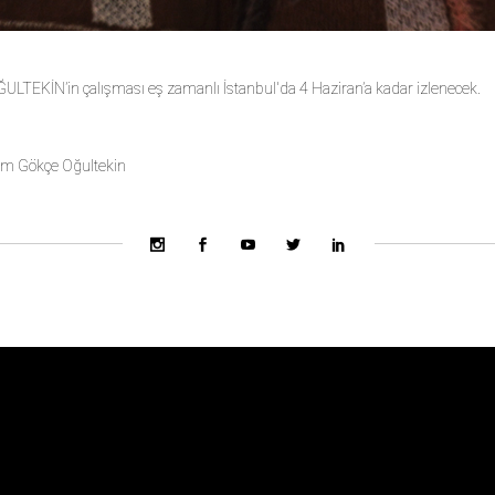
LTEKİN’in çalışması eş zamanlı İstanbul'da 4 Haziran’a kadar izlenecek.
nem Gökçe Oğultekin