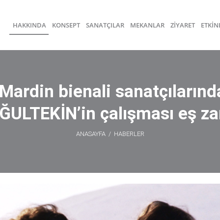
HAKKINDA
KONSEPT
SANATÇILAR
MEKANLAR
ZİYARET
ETKİN
Mardin bienali sanatçılarınd
LTEKİN’in çalışması eş zam
ANASAYFA
/
HABERLER