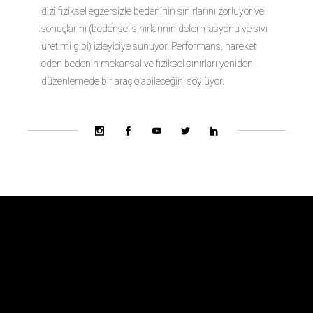
dizi fiziksel egzersizle bedeninin sınırlarını zorluyor ve
sonuçlarını (bedensel sınırlarının deformasyonu ve sıvı
üretimi gibi) izleyiciye sunuyor. Performans, hareket
eden bedenin mekansal ve fiziksel sınırları yeniden
düzenlemede bir araç olabileceğini söylüyor.
Bienal Ekibi