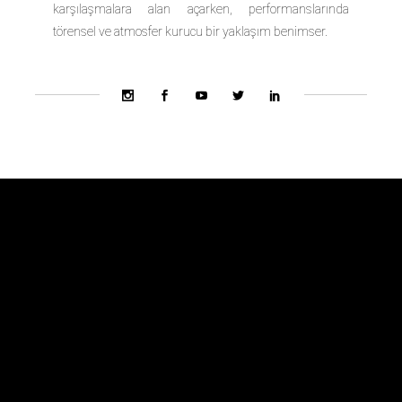
karşılaşmalara alan açarken, performanslarında
törensel ve atmosfer kurucu bir yaklaşım benimser.
Bienal Ekibi
Hakkında
Danışma Kurulu