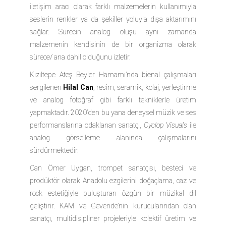
iletişim aracı olarak farklı malzemelerin kullanımıyla
seslerin renkler ya da şekiller yoluyla dışa aktarımını
sağlar. Sürecin analog oluşu aynı zamanda
malzemenin kendisinin de bir organizma olarak
sürece/ ana dahil olduğunu izletir.
Kızıltepe Ateş Beyler Hamamı’nda bienal çalışmaları
sergilenen
Hilal Can
; resim, seramik, kolaj, yerleştirme
ve analog fotoğraf gibi farklı tekniklerle üretim
yapmaktadır. 2020’den bu yana deneysel müzik ve ses
performanslarına odaklanan sanatçı,
Cyclop Visuals
ile
analog görselleme alanında çalışmalarını
sürdürmektedir.
Can Ömer Uygan,
trompet sanatçısı, besteci ve
prodüktör olarak Anadolu ezgilerini doğaçlama, caz ve
rock estetiğiyle buluşturan özgün bir müzikal dil
geliştirir. KAM ve Gevende’nin kurucularından olan
sanatçı, multidisipliner projeleriyle kolektif üretim ve