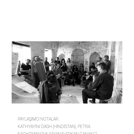
NOTALAR'
Performans
PAYLAŞIMCI NOTALAR:
KATHYAYİNİ DASH (HİNDİSTAN), PETRA