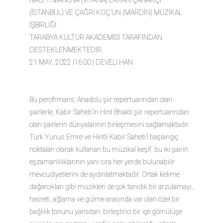
NACHTMANOVA (VİYANA) ERKAN ÇANAKÇİ
(İSTANBUL) VE ÇAĞRI KOÇ’UN (MARDİN) MÜZİKAL
İŞBİRLİĞİ.
TARABYA KÜLTÜR AKADEMİSİ TARAFINDAN
DESTEKLENMEKTEDİR.
21 MAY, 2022 |16:00 | DEVELİ HAN
Bu perofrmans; Anadolu şiir repertuarından olan
şairlerle, Kabir Saheb’in Hint Bhakti şiir repertuarından
olan şairlerin dünyalarının birleşmesini sağlamaktadır.
Türk Yunus Emre ve Hintli Kabir Saheb’I başlangıç
noktaları olarak kullanan bu müzikal keşif, bu iki şairin
eşzamanlılıklarının yanı sıra her yerde bulunabilir
mevcudiyetlerini de aydınlatmaktadır. Ortak kelime
dağarcıkları gibi müzikleri de çok tanıdık bir arzulamayı,
hasreti, ağlama ve gülme arasında var olan özel bir
bağlılık tonunu yansıtan; birleştirici bir içe gömülüşe