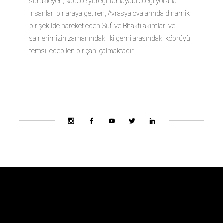
sürükleyen; sadece yüreğin anlayabileceği yollarla
insanları bir araya getiren, Avrasya ovalarında dinamik
bir şekilde hareket eden Sufi ve Bhakti akımları ve
şairlerimizin zamanındaki iki gemi arasındaki köprüyü
temsil edebilen bir çanı çalmaktadır.