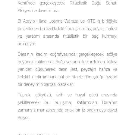
Kenti’nde gerçekleşecek Ritüelistik Doğa Sanatı
Atölyesi’ne davetlisiniz.
Bi Acayip Hâne, Joanna Warsza ve KITE iş birliğiyle
düzenlenen bu özel kolektif buluşma; taş, peyzaj, hafıza
ve yaratım arasında ritüelistik bir bağ kurmayı
amaçlıyor.
Dara’nın kadim coğrafyasında gerçekleşecek atölye
boyunca katılımcılar, doğa ve tarih ile kurdukları ilişkiyi
yeniden düşünerek; taşın jest, peyzajın hafıza ve
kolektif üretimin sanatsal bir ritüele dönüştüğü özgün
bir deneyimin parçası olacaklar.
Toprak, gökyüzü, tarih ve hayal gücü arasında
şekillenecek bu buluşma, katılımcıları Dara’nın
zamansız manzarasında ortak bir iz bırakmaya davet
ediyor.