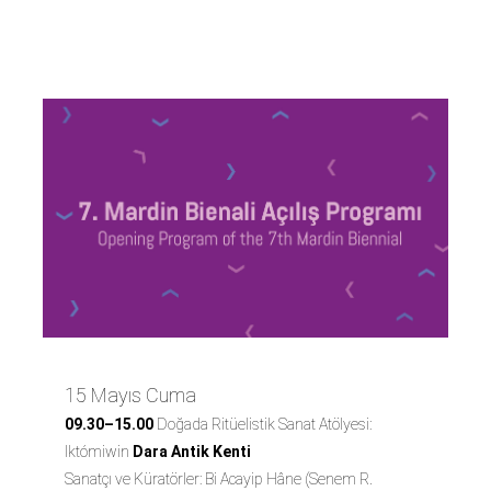
Programı
15 Mayıs Cuma
09.30–15.00
Doğada Ritüelistik Sanat Atölyesi:
Iktómiwin
Dara Antik Kenti
Sanatçı ve Küratörler: Bi Acayip Hâne (Senem R.