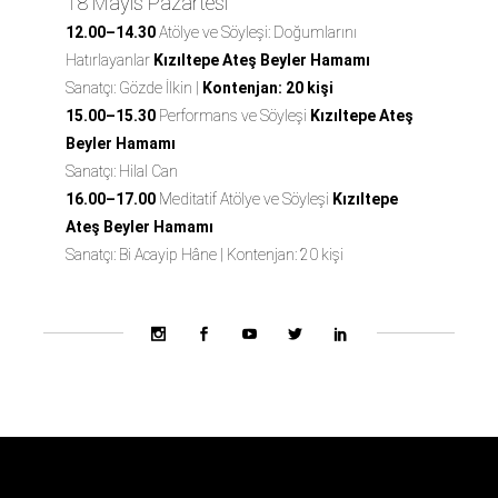
18 Mayıs Pazartesi
12.00–14.30
Atölye ve Söyleşi: Doğumlarını
Hatırlayanlar
Kızıltepe Ateş Beyler Hamamı
Sanatçı: Gözde İlkin |
Kontenjan: 20 kişi
15.00–15.30
Performans ve Söyleşi
Kızıltepe Ateş
Beyler Hamamı
Sanatçı: Hilal Can
16.00–17.00
Meditatif Atölye ve Söyleşi
Kızıltepe
Ateş Beyler Hamamı
Sanatçı: Bi Acayip Hâne |
Kontenjan: 20 kişi