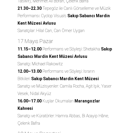
Taswir), Mehmet Ali Boran, Çelenk Bafra
21.30–22.30
Tepegöz ile Canlı Görselleme ve Müzik
Performansı: Cyclop Visuals
Sakıp Sabancı Mardin
Kent Müzesi Avlusu
Sanatçılar: Hilal Can, Can Ömer Uygan
17 Mayıs Pazar
11.15–12.00
Performans ve Söyleşi: Shetakha
Sakıp
Sabancı Mardin Kent Müzesi Avlusu
Sanatçı: Michael Rakowitz
12.00–13.00
Performans ve Söyleşi: Israrın
Bitkileri
Sakıp Sabancı Mardin Kent Müzesi
Sanatçı ve Müzisyenler: Camila Rocha, Agit Işık, Yaser
Vesek, Nidal Akyüz
16.00–17.00
Kuşlar Okumaları
Marangozlar
Kahvesi
Sanatçı ve Küratörler: Hamra Abbas, Bi Acayip Hâne,
Çelenk Bafra