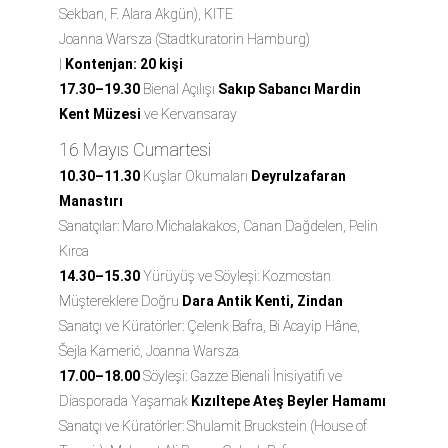
Sekban, F. Alara Akgün), KITE
Joanna Warsza (Stadtkuratorin Hamburg)
|
Kontenjan: 20 kişi
17.30–19.30
Bienal Açılışı
Sakıp Sabancı Mardin
Kent Müzesi
ve
Kervansaray
16 Mayıs Cumartesi
10.30–11.30
Kuşlar Okumaları
Deyrulzafaran
Manastırı
Sanatçılar: Maro Michalakakos, Canan Dağdelen, Pelin
Kırca
14.30–15.30
Yürüyüş ve Söyleşi: Kozmostan
Müştereklere Doğru
Dara Antik Kenti, Zindan
Sanatçı ve Küratörler: Çelenk Bafra, Bi Acayip Hâne,
Šejla Kamerić, Joanna Warsza
17.00–18.00
Söyleşi: Gazze Bienali İnisiyatifi ve
Diasporada Yaşamak
Kızıltepe Ateş Beyler Hamamı
Sanatçı ve Küratörler: Shulamit Bruckstein (House of