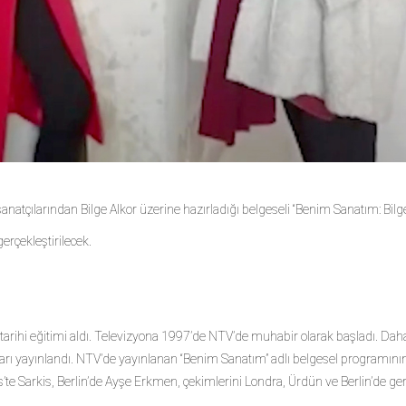
natçılarından Bilge Alkor üzerine hazırladığı belgeseli “Benim Sanatım: Bilge 
erçekleştirilecek.
rihi eğitimi aldı. Televizyona 1997’de NTV’de muhabir olarak başladı. Daha
ıları yayınlandı. NTV’de yayınlanan “Benim Sanatım” adlı belgesel programın
te Sarkis, Berlin’de Ayşe Erkmen, çekimlerini Londra, Ürdün ve Berlin’de ger