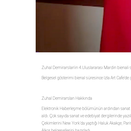
Zuhal Demirarslan’ın 4.Uluslararası Mardin bienali sa
Belgesel gösterimi bienal süresince Izla Art Cafe’de g
Zuhal Demirarslan Hakkında
Elektronik Haberleşme bölümünün ardından sanat ta
aldı. Çok sayıda sanat ve edebiyat dergilerinde yaz
Çekimlerini New York’da yaptığı Haluk Akakçe, Paris’
Alkor belgesellerini hazırladı.