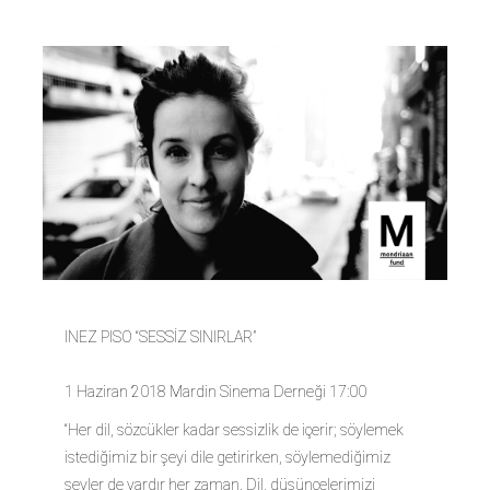
INEZ PISO “SESSİZ SINIRLAR”
1 Haziran 2018 Mardin Sinema Derneği 17:00
“Her dil, sözcükler kadar sessizlik de içerir; söylemek
istediğimiz bir şeyi dile getirirken, söylemediğimiz
şeyler de vardır her zaman. Dil, düşüncelerimizi