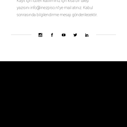
Kayıt için lütfen katılımınız için kısa bir talep
yazısını
info@inezpiso.nl
‘ye mail atınız. Kabul
sonrasında bilgilendirme mesajı gönderilecektir.
Bienal Ekibi
Hakkında
Danışma Kurulu