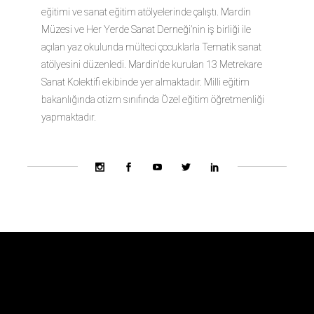
eğitimi ve sanat eğitim atölyelerinde çalıştı. Mardin
Müzesi ve Her Yerde Sanat Derneği’nin iş birliği ile
açılan yaz okulunda mülteci çocuklarla Tematik sanat
atölyesini düzenledi. Mardin’de kurulan 13 Metrekare
Sanat Kolektifi ekibinde yer almaktadır. Milli eğitim
bakanlığında otizm sınıfında Özel eğitim öğretmenliği
yapmaktadır.