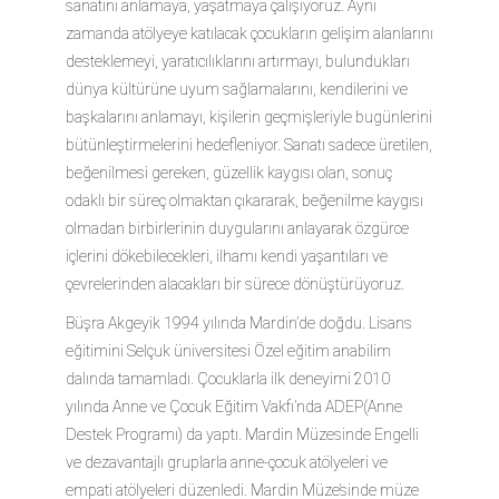
sanatını anlamaya, yaşatmaya çalışıyoruz. Aynı
zamanda atölyeye katılacak çocukların gelişim alanlarını
desteklemeyi, yaratıcılıklarını artırmayı, bulundukları
dünya kültürüne uyum sağlamalarını, kendilerini ve
başkalarını anlamayı, kişilerin geçmişleriyle bugünlerini
bütünleştirmelerini hedefleniyor. Sanatı sadece üretilen,
beğenilmesi gereken, güzellik kaygısı olan, sonuç
odaklı bir süreç olmaktan çıkararak, beğenilme kaygısı
olmadan birbirlerinin duygularını anlayarak özgürce
içlerini dökebilecekleri, ilhamı kendi yaşantıları ve
çevrelerinden alacakları bir sürece dönüştürüyoruz.
Büşra Akgeyik 1994 yılında Mardin’de doğdu. Lisans
eğitimini Selçuk üniversitesi Özel eğitim anabilim
dalında tamamladı. Çocuklarla ilk deneyimi 2010
yılında Anne ve Çocuk Eğitim Vakfı’nda ADEP(Anne
Destek Programı) da yaptı. Mardin Müzesinde Engelli
ve dezavantajlı gruplarla anne-çocuk atölyeleri ve
empati atölyeleri düzenledi. Mardin Müze’sinde müze